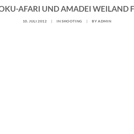
POKU-AFARI UND AMADEI WEILAND 
10. JULI 2012
|
IN
SHOOTING
|
BY
ADMIN