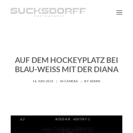
PORTRAIT
NON PORTRAIT
AUF DEM HOCKEYPLATZ BEI
PERSONAL
BLAU-WEISS MIT DER DIANA
BLOG
CONTACT
16. JUNI 2015
|
IN
CAMERA
|
BY
ADMIN
SUCHE