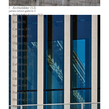
Architektur
(63)
Archivbilder
(13)
james simon galerie 3
Behind the Scene
(92)
Books
(9)
Camera
(14)
Celebrity
(51)
Digital
(10)
Equipment
(16)
Events
(17)
Exhibitions
(8)
Film
(14)
Lighting
(10)
News
(58)
Portraits
(154)
Shooting
(242)
Tipps
(10)