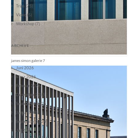
Trips
(75)
Video
(5)
Workshop
(7)
ARCHIVE
james simon galerie 7
Juni 2026
März 2026
Februar 2026
Dezember 2025
September 2025
Januar 2025
September 2024
Juli 2024