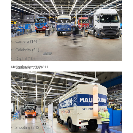
Architektur
(63)
Archivbilder
(13)
Behind the Scene
(92)
Books
(9)
Camera
(14)
Celebrity
(51)
Digital
(10)
Mercedes-Benz LKW 11
Equipment
(16)
Events
(17)
Exhibitions
(8)
Film
(14)
Lighting
(10)
News
(58)
Portraits
(154)
Shooting
(242)