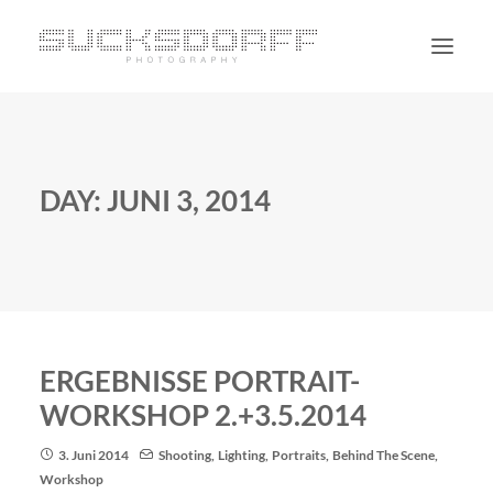
PORTRAIT
NON PORTRAIT
DAY: JUNI 3, 2014
PERSONAL
BLOG
CONTACT
SUCHE
ERGEBNISSE PORTRAIT-
WORKSHOP 2.+3.5.2014
3. Juni 2014
Shooting
,
Lighting
,
Portraits
,
Behind The Scene
,
Workshop